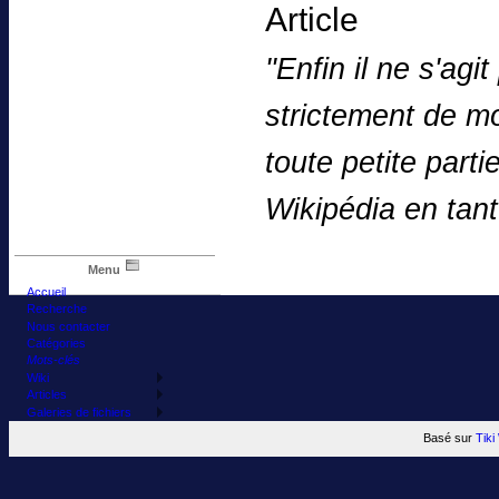
Article
''Enfin il ne s'ag
strictement de mo
toute petite parti
Wikipédia en tan
Menu
Accueil
Recherche
Nous contacter
Catégories
Mots-clés
Wiki
Articles
Galeries de fichiers
Basé sur
Tik