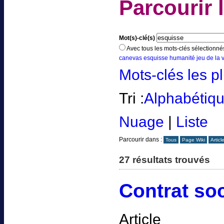
Parcourir 
Mot(s)-clé(s)
Avec tous les mots-clés sélectionné
canevas
esquisse
humanité
jeu de la 
Mots-clés les p
Tri :
Alphabétiq
Nuage
|
Liste
Parcourir dans :
Tous
Page Wiki
Articl
27 résultats trouvés
Contrat soc
Article