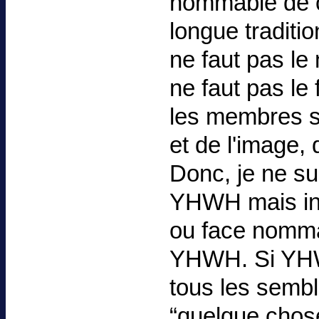
nommable de ce
longue traditio
ne faut pas le 
ne faut pas le
les membres se
et de l'image, 
Donc, je ne su
YHWH mais inc
ou face nommab
YHWH. Si YHWH
tous les sembla
“quelque chose