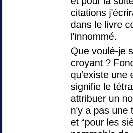
et pour la sui
citations j'éc
dans le livr
l'innommé.
Que voulé-je si
croyant ? Fon
qu'existe une 
signifie le tét
attribuer un n
n'y a pas une 
et “pour les si