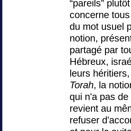
“pareils” plutô
concerne tous
du mot usuel pa
notion, présent
partagé par to
Hébreux, israél
leurs héritiers
Torah
, la noti
qui n'a pas de
revient au mê
refuser d'acco