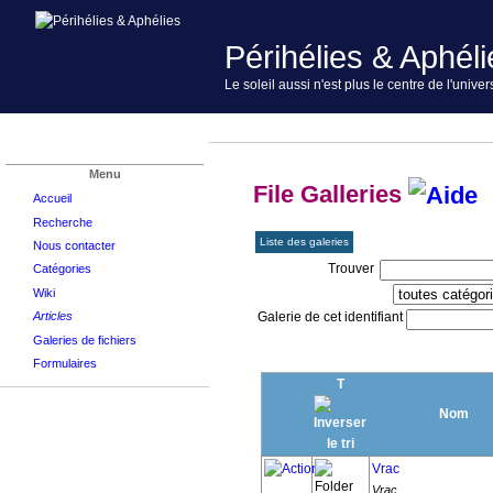
Périhélies & Aphéli
Le soleil aussi n'est plus le centre de l'univer
Menu
File Galleries
Accueil
Recherche
Liste des galeries
Nous contacter
Trouver
Catégories
Wiki
Articles
Galerie de cet identifiant
Galeries de fichiers
Formulaires
T
Nom
Vrac
Vrac