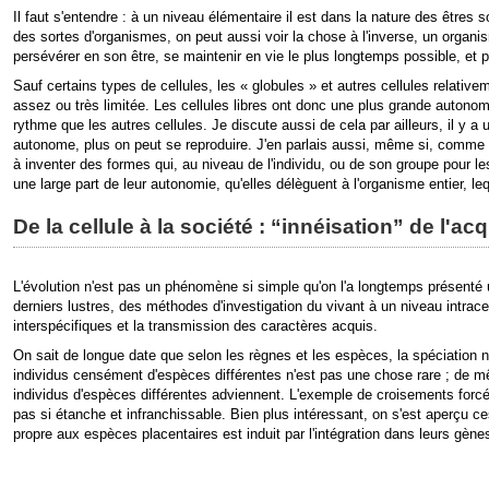
Il faut s'entendre : à un niveau élémentaire il est dans la nature des êtres 
des sortes d'organismes, on peut aussi voir la chose à l'inverse, un organi
persévérer en son être, se maintenir en vie le plus longtemps possible, e
Sauf certains types de cellules, les « globules » et autres cellules relati
assez ou très limitée. Les cellules libres ont donc une plus grande autonom
rythme que les autres cellules. Je discute aussi de cela par ailleurs, il y 
autonome, plus on peut se reproduire. J'en parlais aussi, même si, comme m
à inventer des formes qui, au niveau de l'individu, ou de son groupe pour l
une large part de leur autonomie, qu'elles délèguent à l'organisme entier, l
De la cellule à la société : “innéisation” de l'acq
L'évolution n'est pas un phénomène si simple qu'on l'a longtemps présenté u
derniers lustres, des méthodes d'investigation du vivant à un niveau int
interspécifiques et la transmission des caractères acquis.
On sait de longue date que selon les règnes et les espèces, la spéciation n
individus censément d'espèces différentes n'est pas une chose rare ; de 
individus d'espèces différentes adviennent. L'exemple de croisements forcé
pas si étanche et infranchissable. Bien plus intéressant, on s'est aperçu ce
propre aux espèces placentaires est induit par l'intégration dans leurs gène