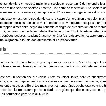
sociaux de vivre en société mais ils ont toujours l'opportunité de reprendre le
sme est une sorte de société et même, une sorte de fédération, une société de 
t persévérer en son essence, se reproduire. D'un sens, un organisme est un c
vement autonomes, leur durée de vie dans le cadre d'un organisme est bien plus 
ie que les cellules non libres mais une durée de vie courte, quelques jours, e
a un rapport direct entre degré d'autonomie et degré de préservation ou de rep
oi, l'on n'est pas un fervent de la téléologie on peut tout de même détermine
es espèces sociales, tendent à augmenter à la fois préservation et autonomie :
equel augmente à la fois son autonomie et sa préservation.
uis.
ne fois le rôle du patrimoine génétique mis en évidence, l'idée étant que les 
racellulaire et moléculaire a permis de comprendre mieux comment cela se pa
'est pas un phénomène si évident. Chez les unicellulaires, tant les eucaryote
même, chez les organismes, dans les règnes autres qu'animaux et même, si m
es entre espèces différentes mais proches, entre ânes et chevaux ou entre tig
s derniers lustres qu'une partie du patrimoine génétique des eucaryotes est, p
s du patrimoine génétique d'un virus