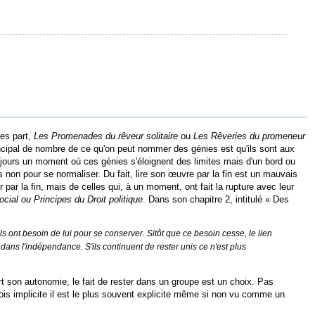
ses part,
Les Promenades du rêveur solitaire
ou
Les Rêveries du promeneur
ncipal de nombre de ce qu'on peut nommer des génies est qu'ils sont aux
toujours un moment où ces génies s'éloignent des limites mais d'un bord ou
 non pour se normaliser. Du fait, lire son œuvre par la fin est un mauvais
par la fin, mais de celles qui, à un moment, ont fait la rupture avec leur
cial ou Principes du Droit politique
. Dans son chapitre 2, intitulé « Des
ils ont besoin de lui pour se conserver. Sitôt que ce besoin cesse, le lien
dans l'indépendance. S'ils continuent de rester unis ce n'est plus
t son autonomie, le fait de rester dans un groupe est un choix. Pas
rfois implicite il est le plus souvent explicite même si non vu comme un