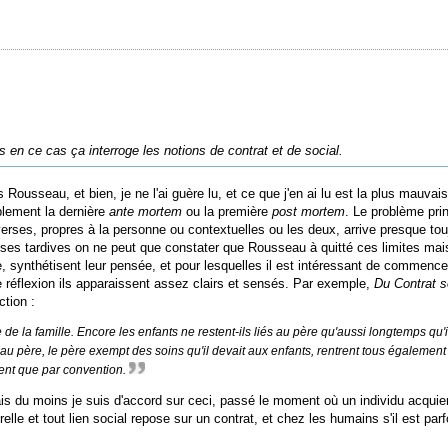
is en ce cas ça interroge les notions de contrat et de social.
usseau, et bien, je ne l'ai guère lu, et ce que j'en ai lu est la plus mauvai
blement la dernière
ante mortem
ou la première
post mortem
. Le problème pri
s diverses, propres à la personne ou contextuelles ou les deux, arrive presque 
roses tardives on ne peut que constater que Rousseau à quitté ces limites mais
, synthétisent leur pensée, et pour lesquelles il est intéressant de commencer 
de réflexion ils apparaissent assez clairs et sensés. Par exemple,
Du Contrat so
ction :
e de la famille. Encore les enfants ne restent-ils liés au père qu'aussi longtemps qu'
au père, le père exempt des soins qu'il devait aux enfants, rentrent tous également 
ient que par convention.
is du moins je suis d'accord sur ceci, passé le moment où un individu acquier
relle et tout lien social repose sur un contrat, et chez les humains s'il est pa