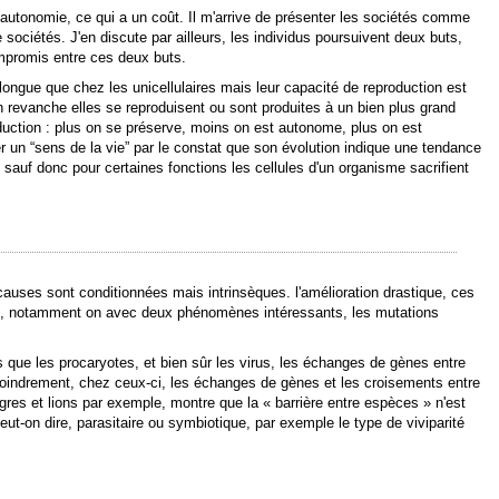
ur autonomie, ce qui a un coût. Il m'arrive de présenter les sociétés comme
sociétés. J'en discute par ailleurs, les individus poursuivent deux buts,
ompromis entre ces deux buts.
longue que chez les unicellulaires mais leur capacité de reproduction est
n revanche elles se reproduisent ou sont produites à un bien plus grand
roduction : plus on se préserve, moins on est autonome, plus on est
r un “sens de la vie” par le constat que son évolution indique une tendance
 sauf donc pour certaines fonctions les cellules d'un organisme sacrifient
causes sont conditionnées mais intrinsèques. l'amélioration drastique, ces
sse, notamment on avec deux phénomènes intéressants, les mutations
s que les procaryotes, et bien sûr les virus, les échanges de gènes entre
oindrement, chez ceux-ci, les échanges de gènes et les croisements entre
res et lions par exemple, montre que la « barrière entre espèces » n'est
eut-on dire, parasitaire ou symbiotique, par exemple le type de viviparité