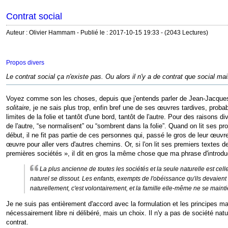
Contrat social
Auteur : Olivier Hammam - Publié le : 2017-10-15 19:33 - (2043 Lectures)
Propos divers
Le contrat social ça n'existe pas. Ou alors il n'y a de contrat que social ma
Voyez comme son les choses, depuis que j'entends parler de Jean-Jacques Ro
solitaire
, je ne sais plus trop, enfin bref une de ses œuvres tardives, proba
limites de la folie et tantôt d'une bord, tantôt de l'autre. Pour des raison
de l'autre, “se normalisent” ou “sombrent dans la folie”. Quand on lit ses p
début, il ne fit pas partie de ces personnes qui, passé le gros de leur œuvre
œuvre pour aller vers d'autres chemins. Or, si l'on lit ses premiers textes 
premières sociétés », il dit en gros la même chose que ma phrase d'introdu
La plus ancienne de toutes les sociétés et la seule naturelle est cell
naturel se dissout. Les enfants, exempts de l'obéissance qu'ils devaient 
naturellement, c'est volontairement, et la famille elle-même ne se maint
Je ne suis pas entièrement d'accord avec la formulation et les principes ma
nécessairement libre ni délibéré, mais un choix. Il n'y a pas de société natu
contrat.