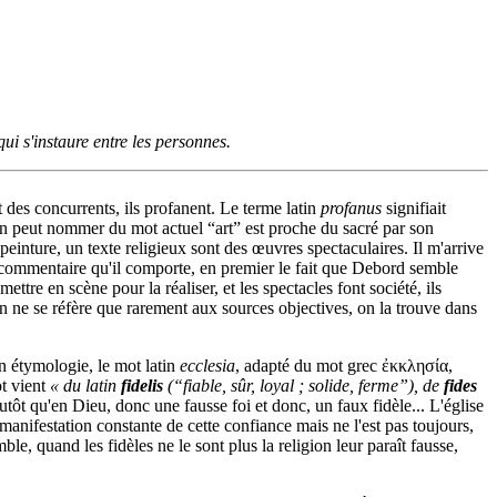
qui s'instaure entre les personnes.
nt des concurrents, ils profanent. Le terme latin
profanus
signifiait
'on peut nommer du mot actuel “art” est proche du sacré par son
 peinture, un texte religieux sont des œuvres spectaculaires. Il m'arrive
e commentaire qu'il comporte, en premier le fait que Debord semble
mettre en scène pour la réaliser, et les spectacles font société, ils
 on ne se réfère que rarement aux sources objectives, on la trouve dans
son étymologie, le mot latin
ecclesia
, adapté du mot grec ἐκκλησία,
t vient
« du latin
fidelis
(“fiable, sûr, loyal ; solide, ferme”), de
fides
plutôt qu'en Dieu, donc une fausse foi et donc, un faux fidèle... L'église
anifestation constante de cette confiance mais ne l'est pas toujours,
ble, quand les fidèles ne le sont plus la religion leur paraît fausse,