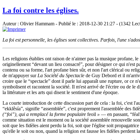
La foi contre les églises.
Auteur : Olivier Hammam - Publié le : 2018-12-30 21:27 - (1342 Lec
La foi est personnelle, les églises sont collectives. Parfois, l'une s'a
Les religions établies ont raison de n'aimer pas la musique profane, le s
originellement “devant un lieu consacré”, pour désigner ce qui n'est p
contenu ou sa forme, l'art profane bien sûr, et non l'art clérical ou rel
de m'appuyer sur
La Société du Spectacle
de Guy Debord et il m'arrive
croire que le “spectacle” dont il parle lui apparaît une rupture, or ce n'
symbolisent et racontent la société. Il m'est arrivé de l'écrire ou de 
la littérature et les arts qui disent le sentiment d'une époque.
La courte introduction de cette discussion part de cela : la foi, c'est l'
“ekklêsía”, signifie “assemblée”, c'est proprement l'assemblée des fid
(“foi”), qui a remplacé la forme populaire
feoil
»
— en passant, “féal
comme situation est le moment ou la société assemblée renouvelle son v
soit que les fidèles aient perdu la foi, soit que l'église soit propagatr
qu'elle le soit ou non, quand la religion est fausse les fidèles perdent la