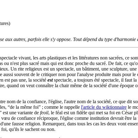
tures)
dosse aux autres, parfois elle s'y oppose. Tout dépend du type d'harmonie 
pectacle vivant, les arts plastiques et les littératures non sacrées, ce so
as ou n'est plus sacré mais qui est donc proche du sacré. De fait, ce qu
igieux. Un rite religieux est un spectacle, un bâtiment, une sculpture, une
 aussi souvent de le critiquer non pour l'analyse produite mais pour l
en est pas une, la société
est
spectacle, a toujours été spectacle, il faut la 
le dire, quand on veut connaître la chair même de la société d'une époque
autre nom de la confiance, l'église, l'autre nom de la société, ce que dit 
èles, “de la même foi” ; comme le rappelle
l'article du wiktionnaire
le mo
” est une variante de
feoil
, le féal est un fidèle qui met sa foi en César 
œu de confiance réciproque, l'église comme institution devrait être la m
ice d'une fausse religion. Remarquez, dans tous les cas les deux vont ensem
 foi, qu'ils le sachent ou non.