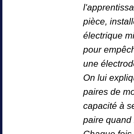
l'apprentiss
pièce, instal
électrique m
pour empêch
une électrod
On lui expliq
paires de mot
capacité à s
paire quand 
Chaque fois q