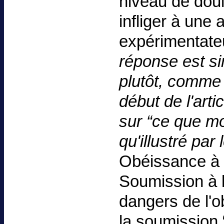
niveau de doul
infliger à une
expérimentateu
réponse est sim
plutôt, comme 
début de l'art
sur “ce que mo
qu'illustré par 
Obéissance à l
Soumission à l'a
dangers de l'o
la soumission “