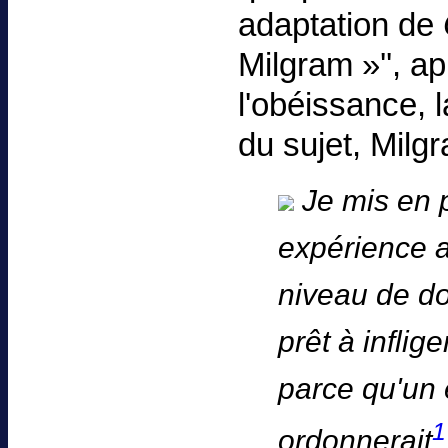
adaptation de
Milgram »'', a
l'obéissance, l
du sujet, Milg
Je mis en 
expérience a
niveau de do
prêt à infli
parce qu'un 
1
ordonnerait