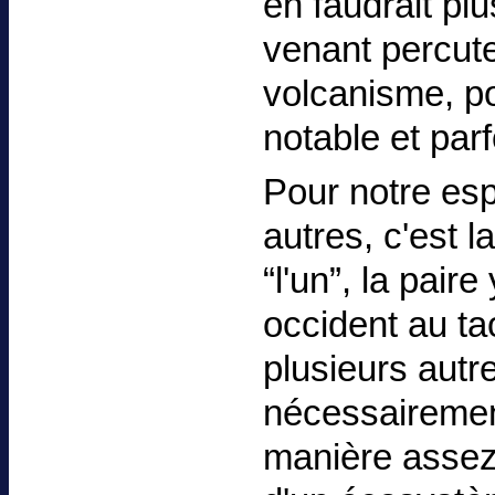
en faudrait pl
venant percute
volcanisme, po
notable et parf
Pour notre esp
autres, c'est 
“l'un”, la pair
occident au t
plusieurs autr
nécessairement
manière assez 