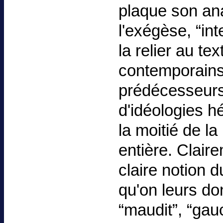
plaque son ana
l'exégèse, “int
la relier au t
contemporains
prédécesseurs
d'idéologies h
la moitié de la 
entière. Claire
claire notion 
qu'on leurs don
“maudit”, “gauc