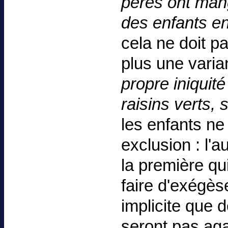
pères ont mang
des enfants e
cela ne doit p
plus une varia
propre iniquit
raisins verts,
les enfants ne 
exclusion : l'a
la première qui
faire d'exégèse
implicite que 
seront pas aga