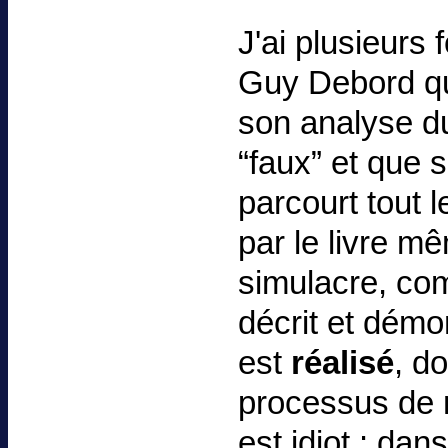
J'ai plusieurs 
Guy Debord qu'i
son analyse du 
“faux” et que s
parcourt tout l
par le livre m
simulacre, com
décrit et démo
est
réalisé
, d
processus de 
est idiot : d