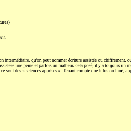
tures)
ent.
ation intermédiaire, qu'on peut nommer écriture assistée ou chiffrement, ou
ons assistées une peine et parfois un malheur. cela posé, il y a toujours u
 ce sont des « sciences apprises ». Tenant compte que infus ou inné, app