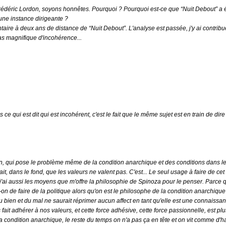
rédéric Lordon, soyons honnêtes. Pourquoi ? Pourquoi est-ce que “Nuit Debout” a 
'une instance dirigeante ?
aire à deux ans de distance de “Nuit Debout”. L'analyse est passée, j'y ai contribué,
cas magnifique d'incohérence...
as ce qui est dit qui est incohérent, c'est le fait que le même sujet est en train de d
n, qui pose le problème même de la condition anarchique et des conditions dans les
, dans le fond, que les valeurs ne valent pas. C'est... Le seul usage à faire de cet e
 j'ai aussi les moyens que m'offre la philosophie de Spinoza pour le penser. Parce 
-on de faire de la politique alors qu'on est le philosophe de la condition anarchi
 du bien et du mal ne saurait réprimer aucun affect en tant qu'elle est une connaissa
nous fait adhérer à nos valeurs, et cette force adhésive, cette force passionnelle, est 
condition anarchique, le reste du temps on n'a pas ça en tête et on vit comme d'hab