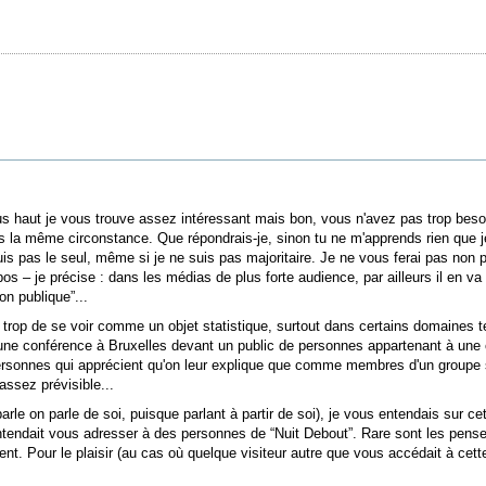
s haut je vous trouve assez intéressant mais bon, vous n'avez pas trop besoin
 la même circonstance. Que répondrais-je, sinon tu ne m'apprends rien que je ne
uis pas le seul, même si je ne suis pas majoritaire. Je ne vous ferai pas non 
opos – je précise : dans les médias de plus forte audience, par ailleurs il en
on publique”...
 trop de se voir comme un objet statistique, surtout dans certains domaines te
 une conférence à Bruxelles devant un public de personnes appartenant à une c
rsonnes qui apprécient qu'on leur explique que comme membres d'un groupe so
assez prévisible...
e on parle de soi, puisque parlant à partir de soi), je vous entendais sur cett
endait vous adresser à des personnes de “Nuit Debout”. Rare sont les penseur
tent. Pour le plaisir (au cas où quelque visiteur autre que vous accédait à cett