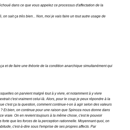
échoué dans ce que vous appelez ce processus d'affectation de la
 on sait ça très bien... Non, moi je vais faire un tout autre usage de
ire ça et de faire une théorie de la condition anarchique simultanément qui
quelles on parvient malgré tout à y vivre, et notamment à y vivre
xtrait c'est vraiment celui-là. Alors, pour le coup je peux répondre à la
que c'est ça la question, comment continue-t-on à agir selon des valeurs
que ? Et bien, on continue pour une raison que Spinoza nous donne dans
nce vraie. On en revient toujours à la même chose, c'est le pouvoir
plus forte que les forces de la perception rationnelle. Moyennant quoi, on
itude, c'est-à-dire sous l'emprise de ses propres affects. Par