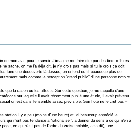
 de mon avis pour le savoir. J'imagine me faire dire par des tiers « Tu es
 sache, on me l'a déjà dit, je n'y crois pas mais si tu le crois ça doit
plus faire une découverte là-dessus, on entend ou lit beaucoup plus de
 va autrement mais comme la perception “grand public” d'une personne notoire
ls que la raison ou les affects. Sur cette question, je me rappelle d'une
atégorie sur laquelle il avait récemment publié une étude, il avait prévenu
cial on est dans l'ensemble assez prévisible. Son hôte ne le crut pas –
e station il y a peu (moins d'une heure) et j'ai beaucoup apprécié le
s qui n'ont pas tendance à “rationaliser”, à donner du sens à ce qui n'en a
e page, ce qui n'est pas de l'ordre du vraisemblable, cela dit), une