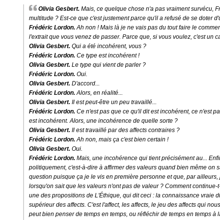
Olivia Gesbert.
Mais, ce quelque chose n'a pas vraiment survécu, F
multitude ? Est-ce que c'est justement parce qu'il a refusé de se doter d
Frédéric Lordon.
Ah non ! Mais là je ne vais pas du tout faire le comment
l'extrait que vous venez de passer. Parce que, si vous voulez, c'est un 
Olivia Gesbert.
Qui a été incohérent, vous ?
Frédéric Lordon.
Ce type est incohérent !
Olivia Gesbert.
Le type qui vient de parler ?
Frédéric Lordon.
Oui.
Olivia Gesbert.
D'accord...
Frédéric Lordon.
Alors, en réalité...
Olivia Gesbert.
Il est peut-être un peu travaillé...
Frédéric Lordon.
Ce n'est pas que ce qu'il dit est incohérent, ce n'est p
est incohérent. Alors, une incohérence de quelle sorte ?
Olivia Gesbert.
Il est travaillé par des affects contraires ?
Frédéric Lordon.
Ah non, mais ça c'est bien certain !
Olivia Gesbert.
Oui.
Frédéric Lordon.
Mais, une incohérence qui tient précisément au... Enfi
politiquement, c'est-à-dire à affirmer des valeurs quand bien même on sait
question puisque ça je le vis en première personne et que, par ailleurs,
lorsqu'on sait que les valeurs n'ont pas de valeur ? Comment continue-t
une des propositions de
L'Éthique
, qui dit ceci : la connaissance vraie
supérieur des affects. C'est l'affect, les affects, le jeu des affects qui 
peut bien penser de temps en temps, ou réfléchir de temps en temps à la 