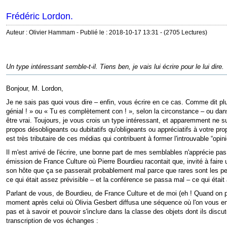
Frédéric Lordon.
Auteur : Olivier Hammam - Publié le : 2018-10-17 13:31 - (2705 Lectures)
Un type intéressant semble-t-il. Tiens ben, je vais lui écrire pour le lui dire.
Bonjour, M. Lordon,
Je ne sais pas quoi vous dire – enfin, vous écrire en ce cas. Comme dit plu
génial ! » ou « Tu es complètement con ! », selon la circonstance – ou dans
être vrai. Toujours, je vous crois un type intéressant, et apparemment ne s
propos désobligeants ou dubitatifs qu'obligeants ou appréciatifs à votre pr
est très tributaire de ces médias qui contribuent à former l'introuvable “opini
Il m'est arrivé de l'écrire, une bonne part de mes semblables n'apprécie pas
émission de France Culture où Pierre Bourdieu racontait que, invité à faire
son hôte que ça se passerait probablement mal parce que rares sont les pe
ce qui était assez prévisible – et la conférence se passa mal – ce qui était 
Parlant de vous, de Bourdieu, de France Culture et de moi (eh ! Quand on parl
moment après celui où Olivia Gesbert diffusa une séquence où l'on vous ent
pas et à savoir et pouvoir s'inclure dans la classe des objets dont ils discu
transcription de vos échanges :