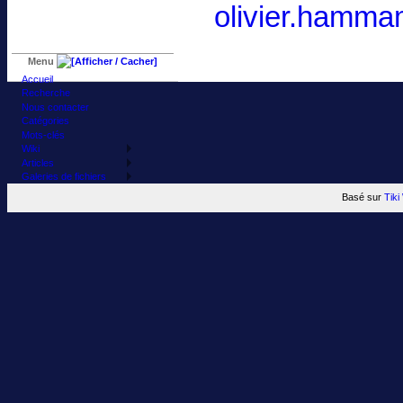
olivier.hamma
Menu
Accueil
Recherche
Nous contacter
Catégories
Mots-clés
Wiki
Articles
Galeries de fichiers
Basé sur
Tik