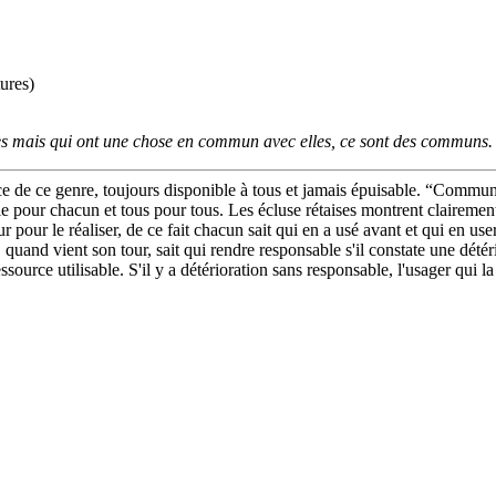
ures)
iales mais qui ont une chose en commun avec elles, ce sont des communs.
 de ce genre, toujours disponible à tous et jamais épuisable. “Commun
le pour chacun et tous pour tous. Les écluse rétaises montrent clairemen
pour le réaliser, de ce fait chacun sait qui en a usé avant et qui en user
and vient son tour, sait qui rendre responsable s'il constate une détérior
essource utilisable. S'il y a détérioration sans responsable, l'usager qui l