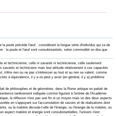
 la poule précède l'œuf ; considérant la longue série d'individus qui va de
re : la poule et l'œuf sont consubstantiels, selon commodité on dira que
e et technicienne, celle ni savante ni technicienne, celle seulement
is savants et techniciens mais leur attitude relativement à ces capacités
ut, n'être rien ou ne pas s'intéresser au tout et au rien se valent, comme
tés à équivalence, il y a ou peut y avoir (en général, il y a) problème
ait de philosophes et de géomètres, dans la Rome antique on parlait de
la sentence tardivement indiquée comme figurant à l'entrée de l'Académie
ntique, la réflexion n'est pas une fin ni un moyen mais un des deux aspects
nouvelée en s'appuyant sur l'accumulation de savoirs et de réalisations dont
ts, ou la matière découle-t-elle de l'énergie, ou l'énergie de la matière, ou
n aspect matière et énergie sont consubstantielles, l'univers n'est