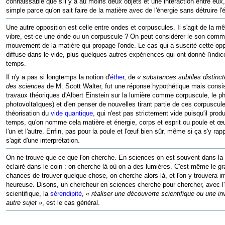
connaissable que s'il y a au moins deux objets et une interaction entre eux
simple parce qu'on sait faire de la matière avec de l'énergie sans détruire 
Une autre opposition est celle entre ondes et corpuscules. Il s'agit de la mêm
vibre, est-ce une onde ou un corpuscule ? On peut considérer le son comme 
mouvement de la matière qui propage l'onde. Le cas qui a suscité cette oppo
diffuse dans le vide, plus quelques autres expériences qui ont donné l'ind
temps.
Il n'y a pas si longtemps la notion d'
éther
, de
« substances subtiles distinct
des sciences
de M. Scott Walter, fut une réponse hypothétique mais consist
travaux théoriques d'Albert Einstein sur la lumière comme corpuscule, le pho
photovoltaïques) et d'en penser de nouvelles tirant partie de ces corpuscule
théorisation du
vide quantique
, qui n'est pas strictement vide puisqu'il pro
temps, qu'on nomme cela matière et énergie, corps et esprit ou poule et œuf, il
l'un et l'autre. Enfin, pas pour la poule et l'œuf bien sûr, même si ça s'y rap
s'agit d'une interprétation.
On ne trouve que ce que l'on cherche. En sciences on est souvent dans la si
éclairé dans le coin : on cherche là où on a des lumières. C'est même le gra
chances de trouver quelque chose, on cherche alors là, et l'on y trouvera i
heureuse. Disons, un chercheur en sciences cherche pour chercher, avec l'hyp
scientifique, la
sérendipité
,
« réaliser une découverte scientifique ou une i
autre sujet »
, est le cas général.