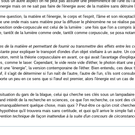
, sous un autre aspect on ne peut pas assurer une prééminence de l'une ou l'a
l'énergie mais on ne sait pas faire de l'énergie avec de la matière sans détrui
e question, la matière et l'énergie, le corps et l'esprit, l'âme et son réceptac
une onde mais sans matière pour la diffuser le phénomène ne se réalise pas, l
sition onde-corpuscule est celui de la lumière : une fois que l'on a compris à
ice, tantôt de la lumière comme onde, tantôt comme corpuscule, se posa notamm
es de la matière et permettant de fournir ou transmettre des effets entre les c
ante pour expliquer le transport d'ondes d'un objet stellaire à un autre. Un 
ton, remit la théorie corpusculaire en avant, ce qui avait l'avantage d'expliqu
s, comme le laser. Cependant, le vide reste vide d'éther, le photon étant une pa
duit une “énergie”, la version contemporaine de l'éther. Bien entendu, ces deux 
 s'agit de déterminer si l'un naît de l'autre, l'autre de l'un, s'ils sont consubst
porte un peu en ce sens que si l'œuf est premier, alors l'énergie est un cas de l
tuation du gars de la blague, celui qui cherche ses clés sous un lampadaire no
nd intérêt de la recherche en sciences, ce que l'on recherche, ce sont des clés
mmanquablement quelque chose, mais quoi ? Peut-être ce qu'on croit chercher, p
othèse qu'il trouvera mais sans certitude, et quoi qu'il arrive le simple fait 
nvention technique de façon inattendue à la suite d'un concours de circonstanc