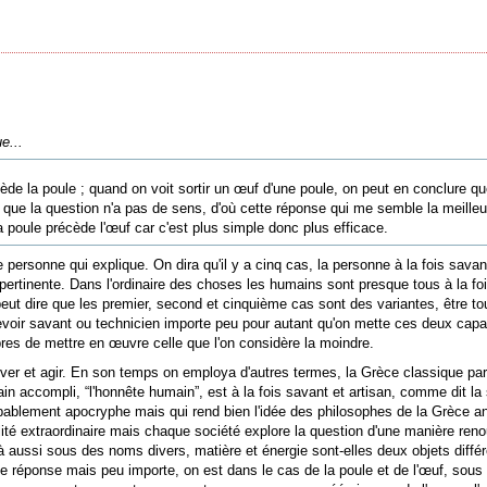
e...
de la poule ; quand on voit sortir un œuf d'une poule, on peut en conclure que
 que la question n'a pas de sens, d'où cette réponse qui me semble la meilleu
la poule précède l'œuf car c'est plus simple donc plus efficace.
rsonne qui explique. On dira qu'il y a cinq cas, la personne à la fois savant
 pertinente. Dans l'ordinaire des choses les humains sont presque tous à la fo
On peut dire que les premier, second et cinquième cas sont des variantes, être to
cevoir savant ou technicien importe peu pour autant qu'on mette ces deux capaci
pres de mettre en œuvre celle que l'on considère la moindre.
 et agir. En son temps on employa d'autres termes, la Grèce classique parl
main accompli, “l'honnête humain”, est à la fois savant et artisan, comme dit 
obablement apocryphe mais qui rend bien l'idée des philosophes de la Grèce a
inalité extraordinaire mais chaque société explore la question d'une manière re
 aussi sous des noms divers, matière et énergie sont-elles deux objets différen
 réponse mais peu importe, on est dans le cas de la poule et de l'œuf, sous u