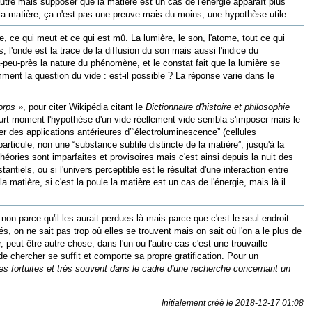
utre mais supposer que la matière est un cas de l'énergie apparaît plus
re la matière, ça n'est pas une preuve mais du moins, une hypothèse utile.
le, ce qui meut et ce qui est mû. La lumière, le son, l'atome, tout ce qui
'onde est la trace de la diffusion du son mais aussi l'indice du
-peu-près la nature du phénomène, et le constat fait que la lumière se
ent la question du vide : est-il possible ? La réponse varie dans le
orps »
, pour citer Wikipédia citant le
Dictionnaire d'histoire et philosophie
court moment l'hypothèse d'un vide réellement vide sembla s'imposer mais le
er des applications antérieures d’“électroluminescence” (cellules
rticule, non une “substance subtile distincte de la matière”, jusqu'à la
théories sont imparfaites et provisoires mais c'est ainsi depuis la nuit des
antiels, ou si l'univers perceptible est le résultat d'une interaction entre
a matière, si c'est la poule la matière est un cas de l'énergie, mais là il
n parce qu'il les aurait perdues là mais parce que c'est le seul endroit
, on ne sait pas trop où elles se trouvent mais on sait où l'on a le plus de
eut-être autre chose, dans l'un ou l'autre cas c'est une trouvaille
de chercher se suffit et comporte sa propre gratification. Pour un
es fortuites et très souvent dans le cadre d'une recherche concernant un
Initialement créé le 2018-12-17 01:08