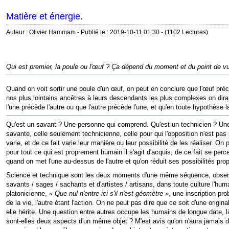
Matière et énergie.
Auteur : Olivier Hammam - Publié le : 2019-10-11 01:30 - (1102 Lectures)
Qui est premier, la poule ou l'œuf ? Ça dépend du moment et du point de vu
Quand on voit sortir une poule d'un œuf, on peut en conclure que l'œuf précè
nos plus lointains ancêtres à leurs descendants les plus complexes on dira
l'une précède l'autre ou que l'autre précède l'une, et qu'en toute hypothèse 
Qu'est un savant ? Une personne qui comprend. Qu'est un technicien ? Une pe
savante, celle seulement technicienne, celle pour qui l'opposition n'est pas
varie, et de ce fait varie leur manière ou leur possibilité de les réaliser. 
pour tout ce qui est proprement humain il s'agit d'acquis, de ce fait se per
quand on met l'une au-dessus de l'autre et qu'on réduit ses possibilités pro
Science et technique sont les deux moments d'une même séquence, observer
savants / sages / sachants et d'artistes / artisans, dans toute culture l'hu
platonicienne,
« Que nul n'entre ici s'il n'est géomètre »
, une inscription pr
de la vie, l'autre étant l'action. On ne peut pas dire que ce soit d'une orig
elle hérite. Une question entre autres occupe les humains de longue date, là
sont-elles deux aspects d'un même objet ? M'est avis qu'on n'aura jamais de