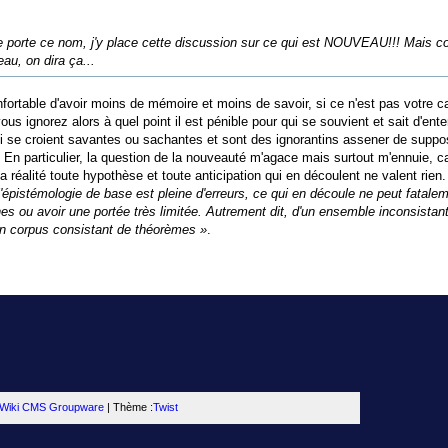
te porte ce nom, j'y place cette discussion sur ce qui est NOUVEAU!!! Mais 
eau, on dira ça...
onfortable d'avoir moins de mémoire et moins de savoir, si ce n'est pas votre c
us ignorez alors à quel point il est pénible pour qui se souvient et sait d'ent
qui se croient savantes ou sachantes et sont des ignorantins assener de supp
. En particulier, la question de la nouveauté m'agace mais surtout m'ennuie, c
 réalité toute hypothèse et toute anticipation qui en découlent ne valent rie
l'épistémologie de base est pleine d'erreurs, ce qui en découle ne peut fatalem
es ou avoir une portée très limitée. Autrement dit, d'un ensemble inconsistan
un corpus consistant de théorèmes »
.
i Wiki CMS Groupware
| Thème :
Twist