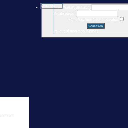
Connexion
Nom d'utilisateur :
Mot de passe :
Mémorisez-moi (pour 1 semaine)
J'ai oublié mon mot de passe