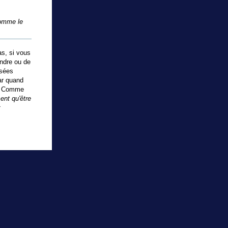
comme le
as, si vous
endre ou de
osées
ar quand
n. Comme
ent qu'être
t