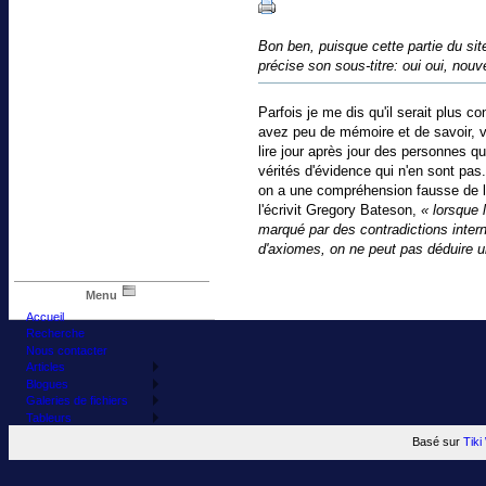
Bon ben, puisque cette partie du si
précise son sous-titre: oui oui, nouv
Parfois je me dis qu'il serait plus c
avez peu de mémoire et de savoir, vo
lire jour après jour des personnes 
vérités d'évidence qui n'en sont pas
on a une compréhension fausse de la
l'écrivit Gregory Bateson,
« lorsque 
marqué par des contradictions intern
d'axiomes, on ne peut pas déduire 
Menu
Accueil
Recherche
Nous contacter
Articles
Blogues
Galeries de fichiers
Tableurs
Basé sur
Tik