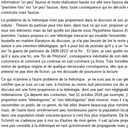
information “un peu” fausse et toute réalisation basée sur elle sera fausse da
“première fois” est “un peu” fausse, donc toute conséquence qui en découle 
construite mais fausse.
Le problème de la rhétorique n'est pas proprement dans le discours et ses pr
induite :
Théorie du partisan
peut très bien, dans tout ce qui suit, proposer u
tous ses éléments mais du fait qu'elle est placée sous l'hypothèse fausse d'u
première, l'auteur propose ici une téléologie inexacte qui invalide l'ensemble
bouteille en matière d'analyse du discours, je n'ai pas besoin de lire le rest
auteur a une
intention téléologique
, qu'il a pour but de postuler qu'il y a un “se
est “la guerre de partisans de 1808-1813” et la fin... Et bien, je sais quelle s
qu'il y aura une fin, une “fin de l'Histoire”, conséquence inévitable de son dé
commence et comment ça continue on sait comment ça finira. Très honnêtem
notion de quelque origine et de quelque nécessaire conséquence, dès que je 
prétend ne pas être de fiction, ça me dissuade de poursuivre la lecture.
Ce qui m'amène à l'autre problème de la rhétorique : je ne suis pas le cas g
certifier que je suis un cas rare, à l'estime au moins huit personnes sur dix a
discuter ont une forte propension à la téléologie, dont une part non négligeab
millénarisme. Ça dépend des contextes, hier 11 octobre 2018 par exemple, j'
proportion entre “téléologistes” et “non téléologistes” était inverse, mais il s'
rassembler un public de ce genre, du fait elles étaient beaucoup plus nombre
mais, de l'autre bord, extrêmement peu nombreuses parmi la population loca
dans une population totale soixante-quinze à cent fois plus importante. De f
Schmitt ne s'adresse pas à moi ou d'autres de mon genre, il sait qu'une propo
sera pas sensible à la rhétorique en tant qu'instrument de propagande mais ça l