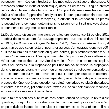
persuader, nommées en introduction les méthodes euristique et rhétorique. O
méthodes herméneutique et sophistique, dans les deux cas il s'agit d'interpré
l'élucidation, la seconde à la confusion. D'un point de vue formel les deux m
d'où la nécessité d'apprendre à analyser un discours pour déterminer de quelle
détermination se fait par deux moyens, la critique et la vérification. Le premi
le second sur le contenu : déterminer si le raisonnement suit une voie discu
déterminer si les arguments sont fondés.
L'idée de cette discussion me vient de la lecture récente (ce 12 octobre 2
le début de sa rédaction) d'un ouvrage reprenant deux textes d'un philosophe d
en 1932,
La Notion du politique
, l'autre en 1962,
Théorie du partisan
. Enfin, 
aussi rapide que ça en lecture, pour aller au bout d'un ouvrage d'environ 300
ci, il me faudrait au moins trois ou quatre heures, plus probablement six ou se
moins d'une demi-heure. C'est que, très vite m'apparut que j'avais affaire à d
rhétoriques me tombent assez vite des mains. Dans un autre textes j'expliq
j'étais peu sensible à la propagande pour une mauvaise raison, la propagande
donc je m'endors avant le moment où on est censé se retrouver persuadé par 
effet excitant, ce qui me fait perdre le fil du discours par dispersion de mon 
vrai en exagérant un peu la chose cependant, avec de la pratique on repère a
propose de répondre à une question est plutôt euristique ou plutôt rhétorique,
m'énerve assez vite, j'ai horreur des textes où l'on fait semblant de répondre,
et construit sa réponse à partir d'elle.
Par le fait et sinon des auteurs de mon genre, quand on rédige un texte diale
question, il s'agit plutôt alors d'exposer le cheminement qui va de l'une à l'a
propose d'abord la question, ensuite le cheminement, enfin la réponse. Il ne 