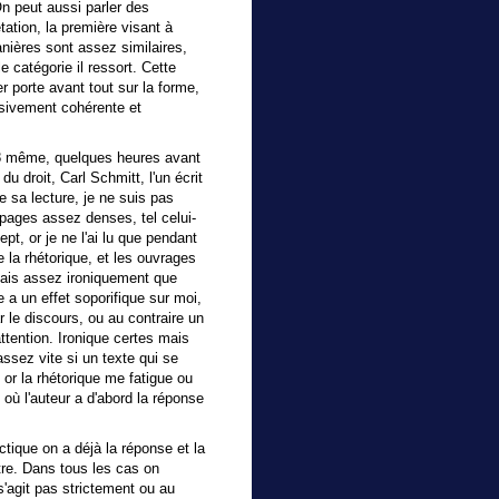
n peut aussi parler des
tation, la première visant à
anières sont assez similaires,
 catégorie il ressort. Cette
er porte avant tout sur la forme,
rsivement cohérente et
018 même, quelques heures avant
u droit, Carl Schmitt, l'un écrit
de sa lecture, je ne suis pas
 pages assez denses, tel celui-
pt, or je ne l'ai lu que pendant
e la rhétorique, et les ouvrages
uais assez ironiquement que
 a un effet soporifique sur moi,
le discours, ou au contraire un
attention. Ironique certes mais
ssez vite si un texte qui se
 or la rhétorique me fatigue ou
 où l'auteur a d'abord la réponse
ctique on a déjà la réponse et la
utre. Dans tous les cas on
s'agit pas strictement ou au