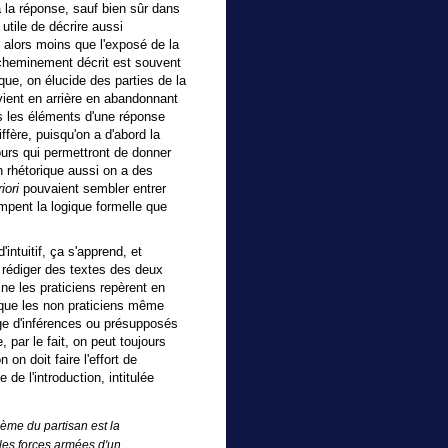
 la réponse, sauf bien sûr dans
utile de décrire aussi
alors moins que l'exposé de la
 cheminement décrit est souvent
que, on élucide des parties de la
ient en arrière en abandonnant
s les éléments d'une réponse
ffère, puisqu'on a d'abord la
urs qui permettront de donner
n rhétorique aussi on a des
iori
pouvaient sembler entrer
mpent la logique formelle que
intuitif, ça s'apprend, et
 rédiger des textes des deux
e les praticiens repèrent en
 que les non praticiens même
age d'inférences ou présupposés
par le fait, on peut toujours
on doit faire l'effort de
e de l'introduction, intitulée
blème du partisan est la
les forces armées d'un