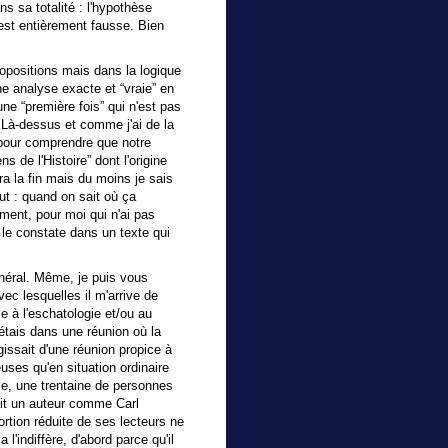
ns sa totalité : l'hypothèse
est entièrement fausse. Bien
opositions mais dans la logique
ne analyse exacte et “vraie” en
ne “première fois” qui n'est pas
. Là-dessus et comme j'ai de la
e pour comprendre que notre
ns de l'Histoire” dont l'origine
era la fin mais du moins je sais
but : quand on sait où ça
ent, pour moi qui n'ai pas
le constate dans un texte qui
énéral. Même, je puis vous
vec lesquelles il m'arrive de
le à l'eschatologie et/ou au
étais dans une réunion où la
agissait d'une réunion propice à
uses qu'en situation ordinaire
le, une trentaine de personnes
ait un auteur comme Carl
rtion réduite de ses lecteurs ne
'indiffère, d'abord parce qu'il