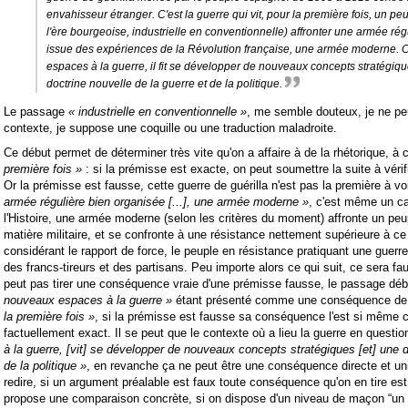
envahisseur étranger. C'est la guerre qui vit, pour la première fois, un p
l'ère bourgeoise, industrielle en conventionnelle) affronter une armée rég
issue des expériences de la Révolution française, une armée moderne. C
espaces à la guerre, il fit se développer de nouveaux concepts stratégiques,
doctrine nouvelle de la guerre et de la politique.
Le passage
« industrielle en conventionnelle »
, me semble douteux, je ne peu
contexte, je suppose une coquille ou une traduction maladroite.
Ce début permet de déterminer très vite qu'on a affaire à de la rhétorique, à
première fois »
: si la prémisse est exacte, on peut soumettre la suite à vérif
Or la prémisse est fausse, cette guerre de guérilla n'est pas la première à vo
armée régulière bien organisée [...], une armée moderne »
, c'est même un ca
l'Histoire, une armée moderne (selon les critères du moment) affronte un pe
matière militaire, et se confronte à une résistance nettement supérieure à ce 
considérant le rapport de force, le peuple en résistance pratiquant une gue
des francs-tireurs et des partisans. Peu importe alors ce qui suit, ce sera fau
peut pas tirer une conséquence vraie d'une prémisse fausse, le passage dé
nouveaux espaces à la guerre »
étant présenté comme une conséquence de 
la première fois »
, si la prémisse est fausse sa conséquence l'est si même c
factuellement exact. Il se peut que le contexte où a lieu la guerre en questi
à la guerre, [vit] se développer de nouveaux concepts stratégiques [et] une d
de la politique »
, en revanche ça ne peut être une conséquence directe et uni
redire, si un argument préalable est faux toute conséquence qu'on en tire est
propose une comparaison concrète, si on dispose d'un niveau de maçon “un 