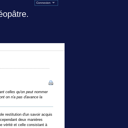
Connexion
éopâtre.
tant celles qu'on peut nommer
ont on n'a pas d'avance la
e restitution d'un savoir acquis
 a cependant deux manières
 vérité et celle consistant à