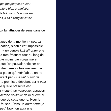
euple (un peuple d'avant
ulière bien organisée,
e fait ouvrit de nouveaux
 il fut à l'origine d'une
x lui attribuer de sens dans ce
 cause de la mention
« pour la
ication, sinon c'est impossible.
ir
« un peuple [...] affronter une
s très fréquent tout au long de
uple moins bien organisé en
que l'on pouvait anticiper en
rre d'escarmouches menées par
x parce qu'invérifiable : on ne
butant par
« Ce fait ouvrit de
la prémisse débutant par
« pour
e qu'elle présente est
on
« ouvrit de nouveaux espaces
octrine nouvelle de la guerre et
que de cette guerre. Pour le
 fausse. Dans un autre texte je
peu” faux, on aura une