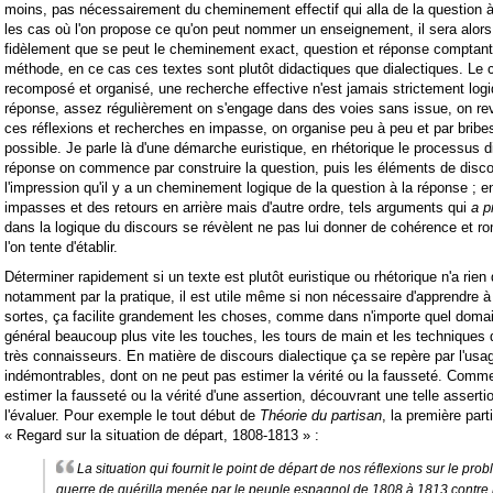
moins, pas nécessairement du cheminement effectif qui alla de la question à
les cas où l'on propose ce qu'on peut nommer un enseignement, il sera alors 
fidèlement que se peut le cheminement exact, question et réponse comptant 
méthode, en ce cas ces textes sont plutôt didactiques que dialectiques. Le
recomposé et organisé, une recherche effective n'est jamais strictement logi
réponse, assez régulièrement on s'engage dans des voies sans issue, on rev
ces réflexions et recherches en impasse, on organise peu à peu et par bribe
possible. Je parle là d'une démarche euristique, en rhétorique le processus di
réponse on commence par construire la question, puis les éléments de disco
l'impression qu'il y a un cheminement logique de la question à la réponse ; e
impasses et des retours en arrière mais d'autre ordre, tels arguments qui
a pr
dans la logique du discours se révèlent ne pas lui donner de cohérence et ro
l'on tente d'établir.
Déterminer rapidement si un texte est plutôt euristique ou rhétorique n'a rien d'
notamment par la pratique, il est utile même si non nécessaire d'apprendre à
sortes, ça facilite grandement les choses, comme dans n'importe quel domain
général beaucoup plus vite les touches, les tours de main et les techniques
très connaisseurs. En matière de discours dialectique ça se repère par l'us
indémontrables, dont on ne peut pas estimer la vérité ou la fausseté. Comme, 
estimer la fausseté ou la vérité d'une assertion, découvrant une telle assertion 
l'évaluer. Pour exemple le tout début de
Théorie du partisan
, la première parti
« Regard sur la situation de départ, 1808-1813 » :
La situation qui fournit le point de départ de nos réflexions sur le pro
guerre de guérilla menée par le peuple espagnol de 1808 à 1813 contre 