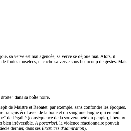
oie, sa verve est mal agencée, sa verve se déjoue mal. Alors, il
s, de foules muselées, et cache sa verve sous beaucoup de gestes. Mais
droite" dans sa boîte noire.
seph de Maistre et Rebatet, par exemple, sans confondre les époques.
re français écrit avec de la boue et du sang une langue qui entend
gme" de l'égalité (conséquence de la souveraineté du peuple), libéraux
t bien irréversible.
A posteriori
, la violence réactionnaire pouvait
siècle dernier, dans ses
Exercices d'admiration
).