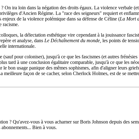
 ? On ira loin dans la négation des droits égaux. La violence verbale (
ivilèges d'Ancien Régime. La "race des seigneurs" requiert et enflamme 
es enjeux de la violence polémique dans sa défense de Céline (
La Mort d
le racisme.
 colloques, la délectation esthétique vire cependant à la jouissance fas
t repère et analyse, dans
Le Déchaînement du monde,
les points de tensio
lle internationale.
e (sauf pour coloniser), jusqu'à ce que les fascismes (et autres frénésies t
us tard à une conclusion égalitaire comparable, jusqu'à ce que les néoco
 pour le bon usage panique des mêmes sophismes, afin d'aligner leurs grie
? La meilleure façon de se cacher, selon Cherlock Holmes, est de se mettr
ation ? Qu'avez-vous à vous acharner sur Boris Johnson depuis des sema
s abonnements... Bien à vous.