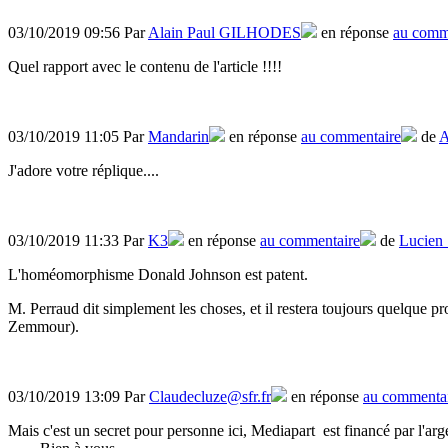
03/10/2019 09:56 Par
Alain Paul GILHODES
en réponse
au comm
Quel rapport avec le contenu de l'article !!!!
03/10/2019 11:05 Par
Mandarin
en réponse
au commentaire
de
A
J'adore votre réplique....
03/10/2019 11:33 Par
K3
en réponse
au commentaire
de
Lucien
L'homéomorphisme Donald Johnson est patent.
M. Perraud dit simplement les choses, et il restera toujours quelque p
Zemmour).
03/10/2019 13:09 Par
Claudecluze@sfr.fr
en réponse
au commenta
Mais c'est un secret pour personne ici, Mediapart est financé par l'arg