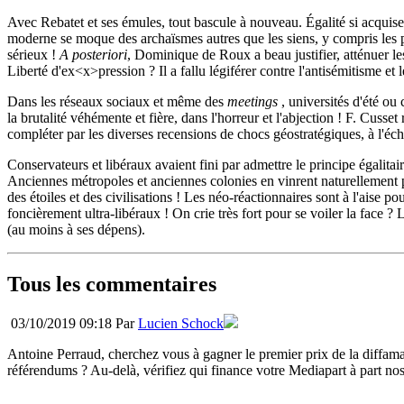
Avec Rebatet et ses émules, tout bascule à nouveau. Égalité si acquise
moderne se moque des archaïsmes autres que les siens, y compris les pr
sérieux !
A posteriori
, Dominique de Roux a beau justifier, atténuer l
Liberté d'ex<x>pression ? Il a fallu légiférer contre l'antisémitisme et 
Dans les réseaux sociaux et même des
meetings
, universités d'été ou
la brutalité véhémente et fière, dans l'horreur et l'abjection ! F. Cusse
compléter par les diverses recensions de chocs géostratégiques, à l'éche
Conservateurs et libéraux avaient fini par admettre le principe égalitair
Anciennes métropoles et anciennes colonies en vinrent naturellement pl
des étoiles et des civilisations ! Les néo-réactionnaires sont à l'aise
foncièrement ultra-libéraux ! On crie très fort pour se voiler la face 
(au moins à ses dépens).
Tous les commentaires
03/10/2019 09:18 Par
Lucien Schock
Antoine Perraud, cherchez vous à gagner le premier prix de la diffam
référendums ? Au-delà, vérifiez qui finance votre Mediapart à part no