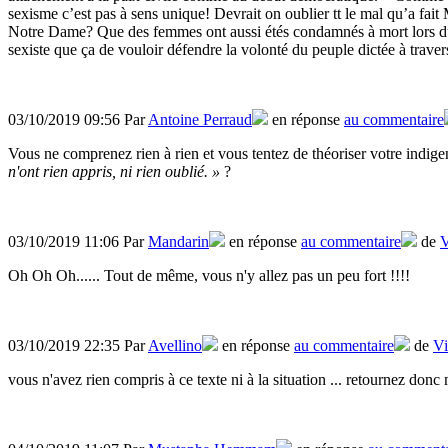
sexisme c’est pas à sens unique! Devrait on oublier tt le mal qu’a fai
Notre Dame? Que des femmes ont aussi étés condamnés à mort lors du 
sexiste que ça de vouloir défendre la volonté du peuple dictée à trave
03/10/2019 09:56 Par
Antoine Perraud
en réponse
au commentaire
Vous ne comprenez rien à rien et vous tentez de théoriser votre indigen
n'ont rien appris, ni rien oublié. »
?
03/10/2019 11:06 Par
Mandarin
en réponse
au commentaire
de
V
Oh Oh Oh...... Tout de même, vous n'y allez pas un peu fort !!!!
03/10/2019 22:35 Par
Avellino
en réponse
au commentaire
de
Vi
vous n'avez rien compris à ce texte ni à la situation ... retournez don