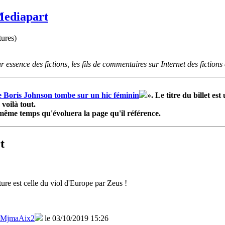
Mediapart
tures)
ssence des fictions, les fils de commentaires sur Internet des fictions c
 Boris Johnson tombe sur un hic féminin
». Le titre du billet e
voilà tout.
 même temps qu'évoluera la page qu'il référence.
t
ture est celle du viol d'Europe par Zeus !
MjmaAix2
le 03/10/2019 15:26