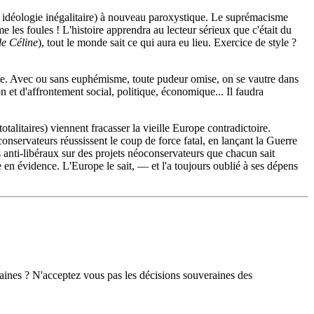
et idéologie inégalitaire) à nouveau paroxystique. Le suprémacisme
les foules ! L'histoire apprendra au lecteur sérieux que c'était du
e Céline
), tout le monde sait ce qui aura eu lieu. Exercice de style ?
ciste. Avec ou sans euphémisme, toute pudeur omise, on se vautre dans
n et d'affrontement social, politique, économique... Il faudra
otalitaires) viennent fracasser la vieille Europe contradictoire.
nservateurs réussissent le coup de force fatal, en lançant la Guerre
fs anti-libéraux sur des projets néoconservateurs que chacun sait
e en évidence. L'Europe le sait, — et l'a toujours oublié à ses dépens
ines ? N'acceptez vous pas les décisions souveraines des