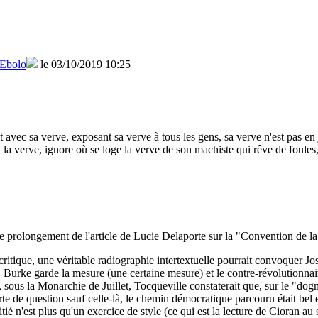
Ebolo
le 03/10/2019 10:25
vec sa verve, exposant sa verve à tous les gens, sa verve n'est pas en j
t la verve, ignore où se loge la verve de son machiste qui rêve de foule
 le prolongement de l'article de Lucie Delaporte sur la "Convention de la 
itique, une véritable radiographie intertextuelle pourrait convoquer Jo
 Burke garde la mesure (une certaine mesure) et le contre-révolutionnai
où, sous la Monarchie de Juillet, Tocqueville constaterait que, sur le "do
rte de question sauf celle-là, le chemin démocratique parcouru était bel e
é n'est plus qu'un exercice de style (ce qui est la lecture de Cioran au 