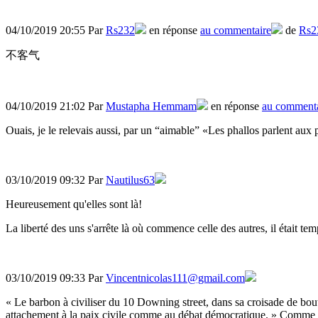
04/10/2019 20:55 Par
Rs232
en réponse
au commentaire
de
Rs2
不客气
04/10/2019 21:02 Par
Mustapha Hemmam
en réponse
au commenta
Ouais, je le relevais aussi, par un “aimable” «Les phallos parlent aux p
03/10/2019 09:32 Par
Nautilus63
Heureusement qu'elles sont là!
La liberté des uns s'arrête là où commence celle des autres, il était tem
03/10/2019 09:33 Par
Vincentnicolas111@gmail.com
« Le barbon à civiliser du 10 Downing street, dans sa croisade de bout
attachement à la paix civile comme au débat démocratique. » Comme ci