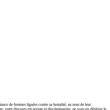
stance de femmes liguées contre sa brutalité, au nom de leur
otre discours est sexiste et discriminatoire, ne vous en déplaise le