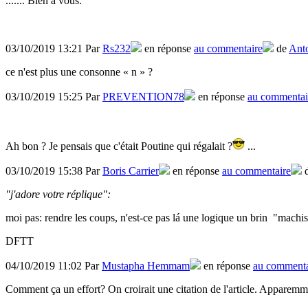
....... Bien à vous.
03/10/2019 13:21 Par
Rs232
en réponse
au commentaire
de
Anto
ce n'est plus une consonne « n » ?
03/10/2019 15:25 Par
PREVENTION78
en réponse
au commentai
Ah bon ? Je pensais que c'était Poutine qui régalait ?
...
03/10/2019 15:38 Par
Boris Carrier
en réponse
au commentaire
"j'adore votre réplique":
moi pas: rendre les coups, n'est-ce pas lá une logique un brin "machis
DFTT
04/10/2019 11:02 Par
Mustapha Hemmam
en réponse
au commenta
Comment ça un effort? On croirait une citation de l'article. Apparemm