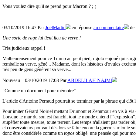
Vous voulez dire qu'il se prend pour Macron ? ;-)
03/10/2019 16:47 Par
JoëlMartin
en réponse
au commentaire
de
Une sorte de rage lui tient lieu de verve !
Très judicieux rappel !
Malheureusement pour ce Trump au petit pied, rigolo enjoué qui surgit a
remballe sa verve, gêné... Madame, dont les histoires d'ovules exciten
très peu de gens génèrent sa verve...
Nouveau – 03/10/2019 17:03 Par
ABDELILAH NAJMI
"Comme un document pour mémoire".
L'article d'Antoine Perraud pourrait se terminer par la phrase qui clôt
Pour imiter Gérard Noiriel mettant Drumont et Zemmour en vis-à-vis cr
Lorsque le mur du son est franchi, tout le monde entend l'"explosion".
stupéfier toute mesure, toute terreur. Les temps n'allaient pas tarder 
et conservateurs pouvant dès lors se faire encore la guerre sur toute so
donc être considérée comme un
topos
obligé, une pensée qui pour moiti