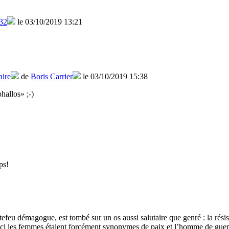
32
le 03/10/2019 13:21
ire
de
Boris Carrier
le 03/10/2019 15:38
hallos» ;-)
ps!
efeu démagogue, est tombé sur un os aussi salutaire que genré : la rési
 les femmes étaient forcément synonymes de paix et l’homme de guerre, v