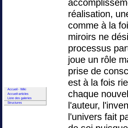
accomplissement
réalisation, un
comme à la fois
miroirs ne dé
processus part
joue un rôle m
prise de cons
est à la fois r
Accueil - Wiki
chaque nouvell
Dernières modifications
Accueil-articles
Liste des pages
Liste des articles
Liste des galeries
l'auteur, l'inve
Structures
l'univers fait 