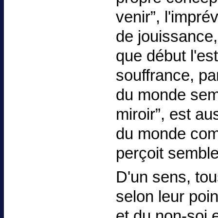
venir”, l'impré
de jouissance,
que début l'est
souffrance, p
du monde sembl
miroir”, est a
du monde comme
perçoit semble
D'un sens, tou
selon leur poi
et du non-soi e