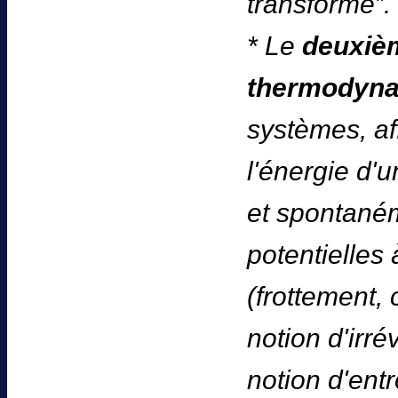
transforme”.
* Le
deuxièm
thermodyn
systèmes, af
l'énergie d
et spontané
potentielles 
(frottement, c
notion d'irré
notion d'entr