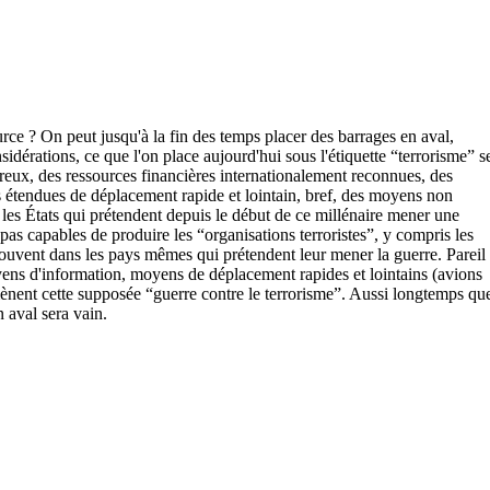
urce ? On peut jusqu'à la fin des temps placer des barrages en aval,
idérations, ce que l'on place aujourd'hui sous l'étiquette “terrorisme” s
reux, des ressources financières internationalement reconnues, des
s étendues de déplacement rapide et lointain, bref, des moyens non
es États qui prétendent depuis le début de ce millénaire mener une
as capables de produire les “organisations terroristes”, y compris les
s souvent dans les pays mêmes qui prétendent leur mener la guerre. Pareil
oyens d'information, moyens de déplacement rapides et lointains (avions
 mènent cette supposée “guerre contre le terrorisme”. Aussi longtemps qu
n aval sera vain.