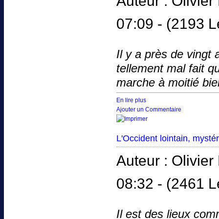
Auteur : Olivi
07:09 -
(2193 L
Il y a près de vingt 
tellement mal fait q
marche à moitié bien
En lire plus
Ajouter un Commentaire
L'Occident lointain, mysté
Auteur : Olivi
08:32 -
(2461 L
Il est des lieux co